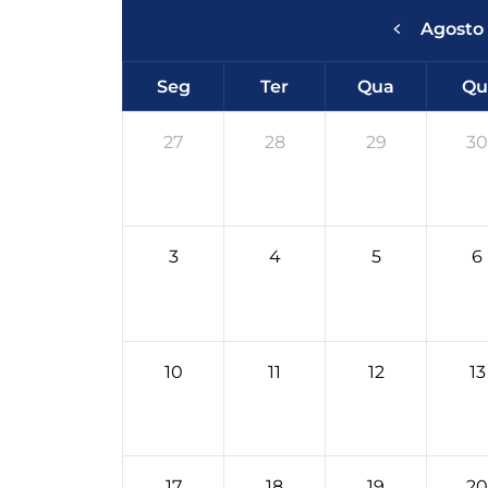
Agosto
Seg
Ter
Qua
Qu
27
28
29
30
3
4
5
6
10
11
12
13
17
18
19
20