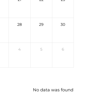
28
29
30
4
5
6
No data was found