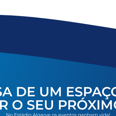
SA DE UM ESPAÇ
R O SEU PRÓXIM
No Estádio Algarve os eventos ganham vida!