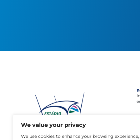
E
I
e
We value your privacy
geral@estadioalgarve.pt
+351 289 893 200 (Chamada para a rede
We use cookies to enhance your browsing experience,