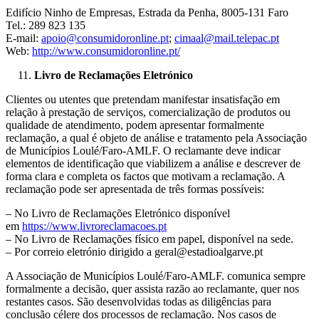
Edifício Ninho de Empresas, Estrada da Penha, 8005-131 Faro
Tel.: 289 823 135
E-mail:
apoio@consumidoronline.pt
;
cimaal@mail.telepac.pt
Web:
http://www.consumidoronline.pt/
Livro de Reclamações Eletrónico
Clientes ou utentes que pretendam manifestar insatisfação em
relação à prestação de serviços, comercialização de produtos ou
qualidade de atendimento, podem apresentar formalmente
reclamação, a qual é objeto de análise e tratamento pela Associação
de Municípios Loulé/Faro-AMLF. O reclamante deve indicar
elementos de identificação que viabilizem a análise e descrever de
forma clara e completa os factos que motivam a reclamação. A
reclamação pode ser apresentada de três formas possíveis:
– No Livro de Reclamações Eletrónico disponível
em
https://www.livroreclamacoes.pt
– No Livro de Reclamações físico em papel, disponível na sede.
– Por correio eletrónio dirigido a geral@estadioalgarve.pt
A Associação de Municípios Loulé/Faro-AMLF. comunica sempre
formalmente a decisão, quer assista razão ao reclamante, quer nos
restantes casos. São desenvolvidas todas as diligências para
conclusão célere dos processos de reclamação. Nos casos de