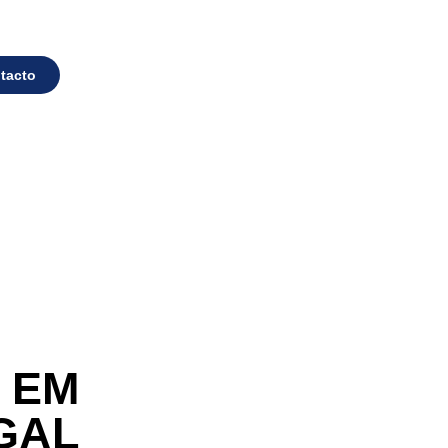
tacto
E EM
GAL