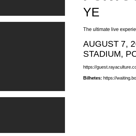
YE
The ultimate live experi
AUGUST 7, 2
STADIUM, P
https://guest.rayaculture.
Bilhetes:
https://waiting.b