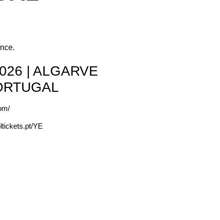
ence.
026 | ALGARVE
ORTUGAL
com/
oltickets.pt/YE