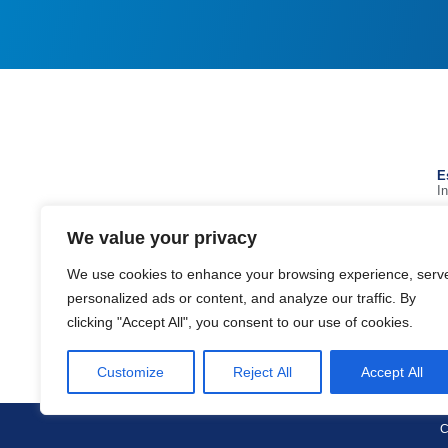
E
I
a
geral@estadioalgarve.pt
We value your privacy
+351 289 893 200 (Chamada para a rede
fixa nacional)
We use cookies to enhance your browsing experience, serv
Parque das Cidades, 8135-014 - Loulé
personalized ads or content, and analyze our traffic. By
clicking "Accept All", you consent to our use of cookies.
Google maps
Customize
Reject All
Accept All
C