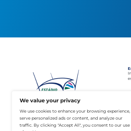
E
I
e
We value your privacy
geral@estadioalgarve.pt
+351 289 893 200 (Chamada para a rede
We use cookies to enhance your browsing experience,
fixa nacional)
serve personalized ads or content, and analyze our
Parque das Cidades, 8135-014 - Loulé
traffic. By clicking "Accept All", you consent to our use