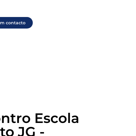
em contacto
ntro Escola
to JG -