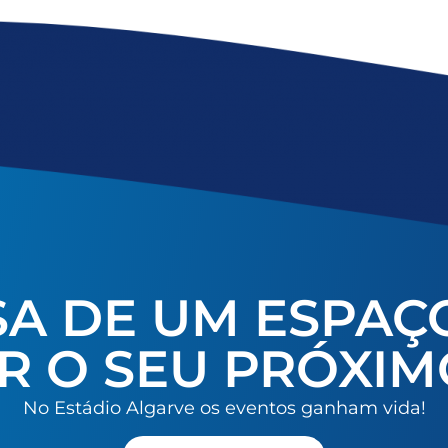
SA DE UM ESPAÇ
R O SEU PRÓXIM
No Estádio Algarve os eventos ganham vida!