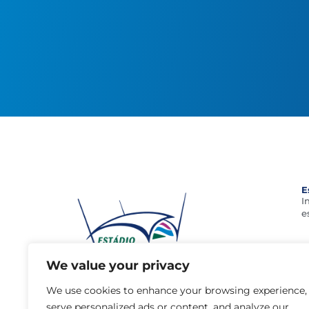
E
I
e
We value your privacy
geral@estadioalgarve.pt
+351 289 893 200 (Chamada para a rede
We use cookies to enhance your browsing experience,
fixa nacional)
serve personalized ads or content, and analyze our