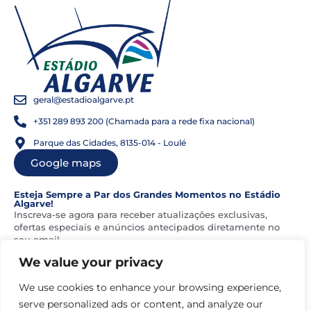
geral@estadioalgarve.pt
+351 289 893 200 (Chamada para a rede fixa nacional)
Parque das Cidades, 8135-014 - Loulé
Google maps
Esteja Sempre a Par dos Grandes Momentos no Estádio
Algarve!
Inscreva-se agora para receber atualizações exclusivas,
ofertas especiais e anúncios antecipados diretamente no
seu email.
We value your privacy
Siga-nos nas redes sociais
We use cookies to enhance your browsing experience,
serve personalized ads or content, and analyze our
Sobre nós