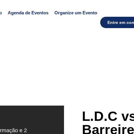
o
Agenda de Eventos
Organize um Evento
Entre em con
L.D.C v
Barreir
formação e 2