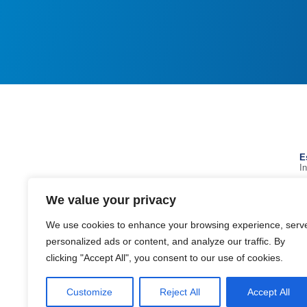
E
I
a
geral@estadioalgarve.pt
We value your privacy
+351 289 893 200 (Chamada para a rede
fixa nacional)
We use cookies to enhance your browsing experience, serv
Parque das Cidades, 8135-014 - Loulé
personalized ads or content, and analyze our traffic. By
clicking "Accept All", you consent to our use of cookies.
Google maps
Customize
Reject All
Accept All