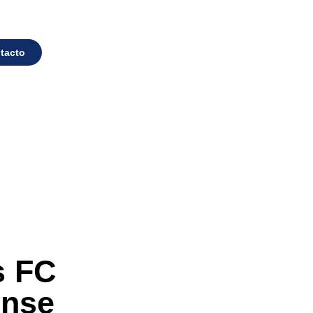
tacto
s FC
ense