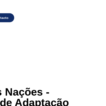
tacto
s Nações -
 de Adaptação