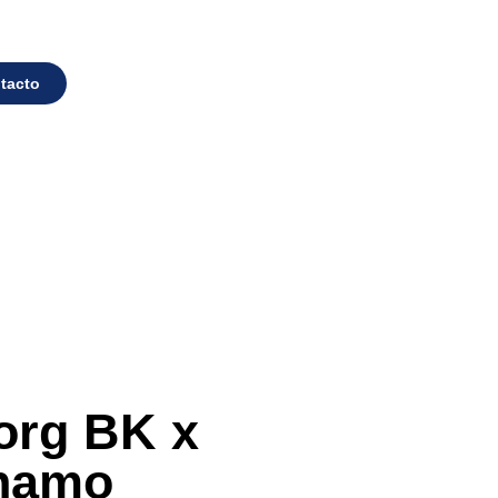
tacto
org BK x
rnamo