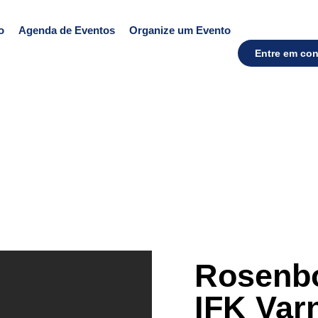
o
Agenda de Eventos
Organize um Evento
Entre em con
Rosenb
IFK Va