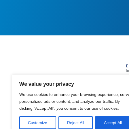
E
I
a
geral@estadioalgarve.pt
We value your privacy
+351 289 893 200 (Chamada para a rede
fixa nacional)
We use cookies to enhance your browsing experience, serv
Parque das Cidades, 8135-014 - Loulé
personalized ads or content, and analyze our traffic. By
clicking "Accept All", you consent to our use of cookies.
Google maps
Customize
Reject All
Accept All