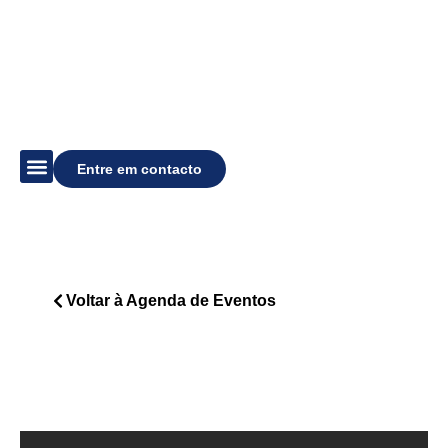
Entre em contacto
Descubra o Estádio
Agenda de Eventos
Organize um Evento
Voltar à Agenda de Eventos