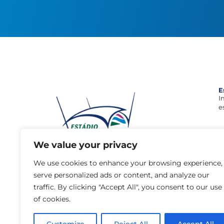
E
I
e
We value your privacy
geral@estadioalgarve.pt
+351 289 893 200 (Chamada para a rede
We use cookies to enhance your browsing experience,
fixa nacional)
serve personalized ads or content, and analyze our
Parque das Cidades, 8135-014 - Loulé
traffic. By clicking "Accept All", you consent to our use
of cookies.
Google maps