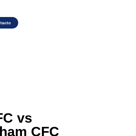
tacto
FC vs
gham CFC