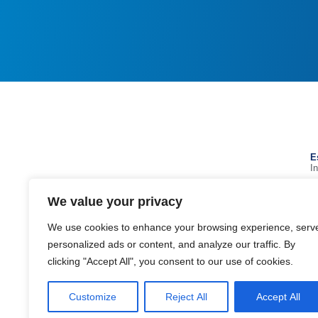
E
I
a
geral@estadioalgarve.pt
We value your privacy
+351 289 893 200 (Chamada para a rede
fixa nacional)
We use cookies to enhance your browsing experience, serv
Parque das Cidades, 8135-014 - Loulé
personalized ads or content, and analyze our traffic. By
clicking "Accept All", you consent to our use of cookies.
Google maps
Customize
Reject All
Accept All