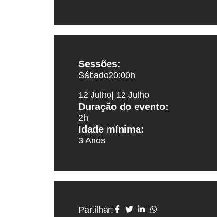
Sessões:
Sábado
20:00
h
12 Julho
| 12 Julho
Duração do evento:
2h
Idade mínima:
3 Anos
Partilhar: