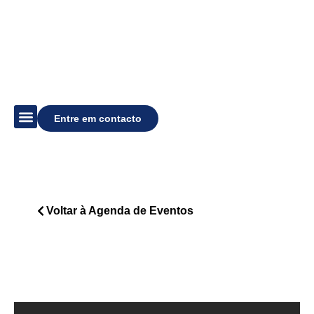
Entre em contacto
Descubra o Estádio
Agenda de Eventos
Organize um Evento
Voltar à Agenda de Eventos