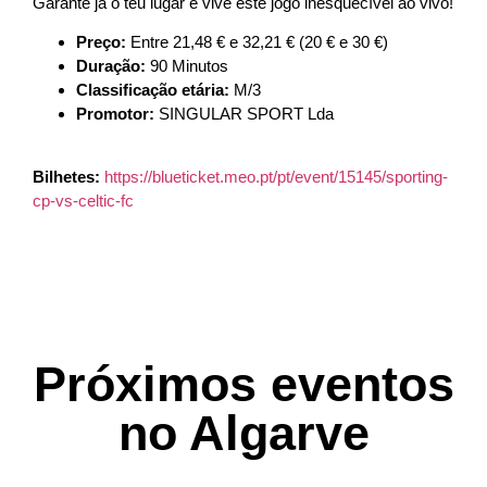
Garante já o teu lugar e vive este jogo inesquecível ao vivo!
Preço:
Entre 21,48 € e 32,21 € (20 € e 30 €)
Duração:
90 Minutos
Classificação etária:
M/3
Promotor:
SINGULAR SPORT Lda
Bilhetes:
https://blueticket.meo.pt/pt/event/15145/sporting-
cp-vs-celtic-fc
Próximos eventos
no Algarve