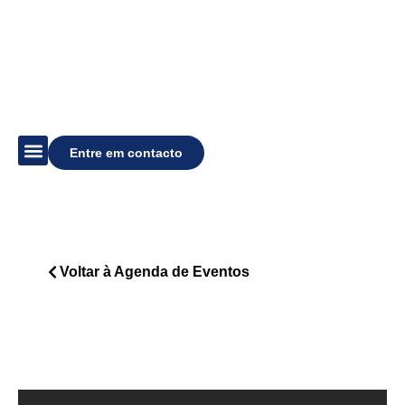
Entre em contacto
Descubra o Estádio
Agenda de Eventos
Organize um Evento
Voltar à Agenda de Eventos