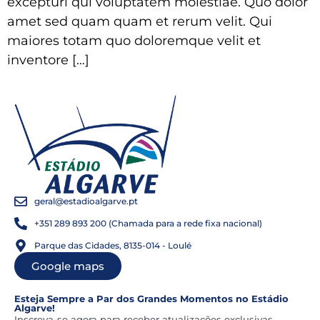
excepturi qui voluptatem molestiae. Quo dolor
amet sed quam quam et rerum velit. Qui
maiores totam quo doloremque velit et
inventore […]
geral@estadioalgarve.pt
+351 289 893 200 (Chamada para a rede fixa nacional)
Parque das Cidades, 8135-014 - Loulé
Google maps
Esteja Sempre a Par dos Grandes Momentos no Estádio
Algarve!
Inscreva-se agora para receber atualizações exclusivas,