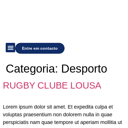
Entre em contacto
Descubra o Estádio
Agenda de Eventos
Organize um Evento
Categoria:
Desporto
RUGBY CLUBE LOUSA
Lorem ipsum dolor sit amet. Et expedita culpa et
voluptas praesentium non dolorem nulla in quae
perspiciatis nam quae tempore ut aperiam mollitia ut