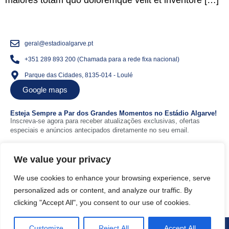
maiores totam quo doloremque velit et inventore […]
geral@estadioalgarve.pt
+351 289 893 200 (Chamada para a rede fixa nacional)
Parque das Cidades, 8135-014 - Loulé
Google maps
Esteja Sempre a Par dos Grandes Momentos no Estádio Algarve!
Inscreva-se agora para receber atualizações exclusivas, ofertas
especiais e anúncios antecipados diretamente no seu email.
We value your privacy
Siga-nos nas redes sociais
We use cookies to enhance your browsing experience, serve
Sobre nós
Eventos
personalized ads or content, and analyze our traffic. By
Descubra o Estádio
Organize um evento
clicking "Accept All", you consent to our use of cookies.
Contactos
Customize
Reject All
Accept All