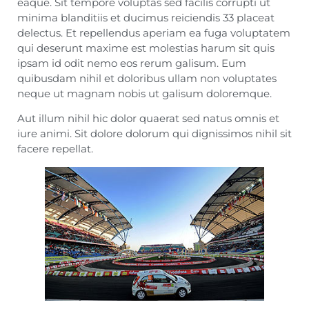
eaque. Sit tempore voluptas sed facilis corrupti ut
minima blanditiis et ducimus reiciendis 33 placeat
delectus. Et repellendus aperiam ea fuga voluptatem
qui deserunt maxime est molestias harum sit quis
ipsam id odit nemo eos rerum galisum. Eum
quibusdam nihil et doloribus ullam non voluptates
neque ut magnam nobis ut galisum doloremque.
Aut illum nihil hic dolor quaerat sed natus omnis et
iure animi. Sit dolore dolorum qui dignissimos nihil sit
facere repellat.