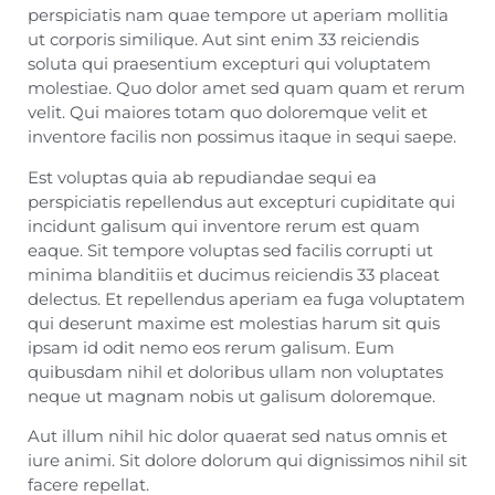
perspiciatis nam quae tempore ut aperiam mollitia
ut corporis similique. Aut sint enim 33 reiciendis
soluta qui praesentium excepturi qui voluptatem
molestiae. Quo dolor amet sed quam quam et rerum
velit. Qui maiores totam quo doloremque velit et
inventore facilis non possimus itaque in sequi saepe.
Est voluptas quia ab repudiandae sequi ea
perspiciatis repellendus aut excepturi cupiditate qui
incidunt galisum qui inventore rerum est quam
eaque. Sit tempore voluptas sed facilis corrupti ut
minima blanditiis et ducimus reiciendis 33 placeat
delectus. Et repellendus aperiam ea fuga voluptatem
qui deserunt maxime est molestias harum sit quis
ipsam id odit nemo eos rerum galisum. Eum
quibusdam nihil et doloribus ullam non voluptates
neque ut magnam nobis ut galisum doloremque.
Aut illum nihil hic dolor quaerat sed natus omnis et
iure animi. Sit dolore dolorum qui dignissimos nihil sit
facere repellat.