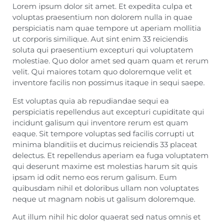
Lorem ipsum dolor sit amet. Et expedita culpa et
voluptas praesentium non dolorem nulla in quae
perspiciatis nam quae tempore ut aperiam mollitia
ut corporis similique. Aut sint enim 33 reiciendis
soluta qui praesentium excepturi qui voluptatem
molestiae. Quo dolor amet sed quam quam et rerum
velit. Qui maiores totam quo doloremque velit et
inventore facilis non possimus itaque in sequi saepe.
Est voluptas quia ab repudiandae sequi ea
perspiciatis repellendus aut excepturi cupiditate qui
incidunt galisum qui inventore rerum est quam
eaque. Sit tempore voluptas sed facilis corrupti ut
minima blanditiis et ducimus reiciendis 33 placeat
delectus. Et repellendus aperiam ea fuga voluptatem
qui deserunt maxime est molestias harum sit quis
ipsam id odit nemo eos rerum galisum. Eum
quibusdam nihil et doloribus ullam non voluptates
neque ut magnam nobis ut galisum doloremque.
Aut illum nihil hic dolor quaerat sed natus omnis et