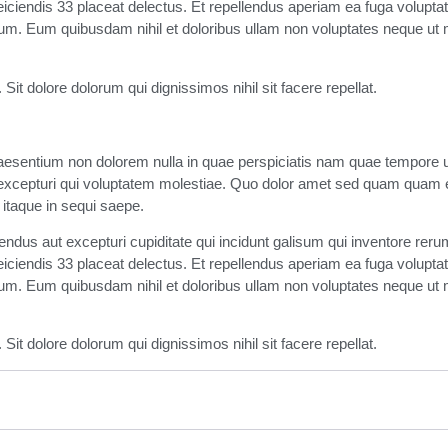
s reiciendis 33 placeat delectus. Et repellendus aperiam ea fuga volup
sum. Eum quibusdam nihil et doloribus ullam non voluptates neque u
 Sit dolore dolorum qui dignissimos nihil sit facere repellat.
aesentium non dolorem nulla in quae perspiciatis nam quae tempore ut
um excepturi qui voluptatem molestiae. Quo dolor amet sed quam quam e
 itaque in sequi saepe.
lendus aut excepturi cupiditate qui incidunt galisum qui inventore re
s reiciendis 33 placeat delectus. Et repellendus aperiam ea fuga volup
sum. Eum quibusdam nihil et doloribus ullam non voluptates neque u
 Sit dolore dolorum qui dignissimos nihil sit facere repellat.