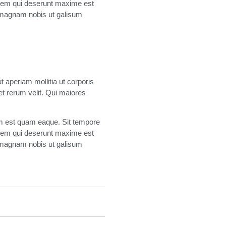
tatem qui deserunt maxime est
t magnam nobis ut galisum
 aperiam mollitia ut corporis
t rerum velit. Qui maiores
rum est quam eaque. Sit tempore
tatem qui deserunt maxime est
t magnam nobis ut galisum