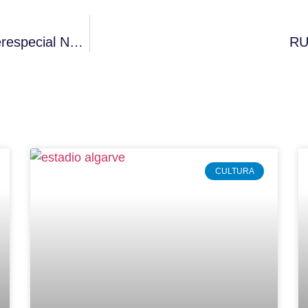
Rally De Portugal Arranca Hoje Com Superespecial No Estádio Algarve
RU
CULTURA