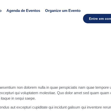
o
Agenda de Eventos
Organize um Evento
Entre em con
aesentium non dolorem nulla in quae perspiciatis nam quae tempore ut
um excepturi qui voluptatem molestiae. Quo dolor amet sed quam quam e
 itaque in sequi saepe.
lendus aut excepturi cupiditate qui incidunt galisum qui inventore re